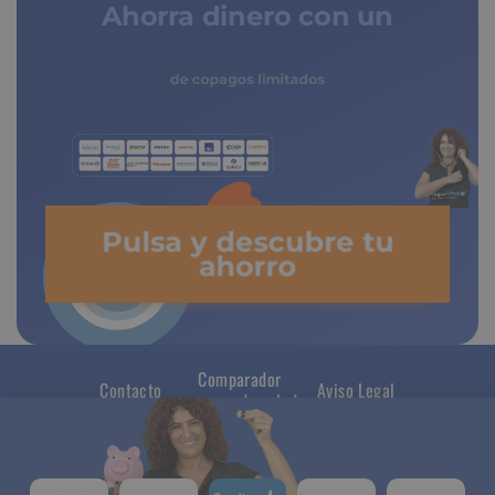
Ahorra dinero con un
seguro médico
de copagos limitados
Pulsa y descubre tu
ahorro
Comparador
Contacto
Aviso Legal
seguros de salud