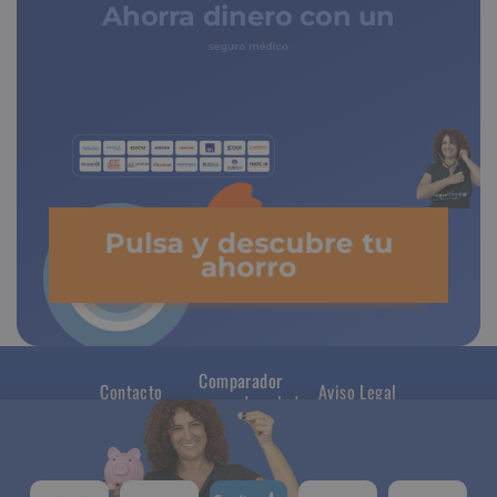
Ahorra dinero con un
seguro médico
Pulsa y descubre tu
ahorro
Comparador
Contacto
Aviso Legal
seguros de salud