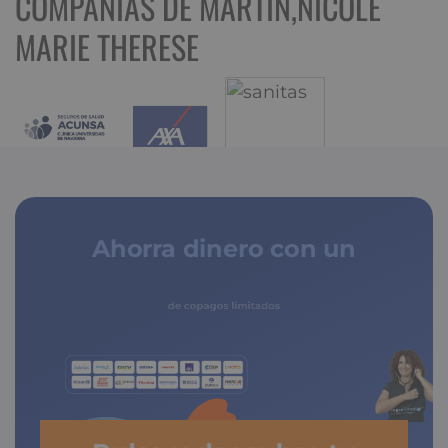
COMPAÑÍAS DE MARTIN,NICOLE
MARIE THERESE
Ahorra dinero con un
seguro médico
de copagos limitados