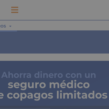
ROS
Ahorra dinero con un
seguro médico
e copagos limitados