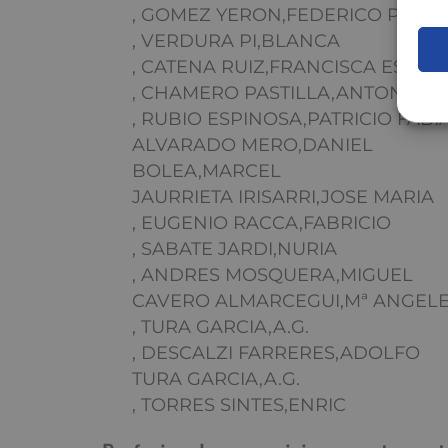
, GOMEZ YERON,FEDERICO PABL
, VERDURA PI,BLANCA
, CATENA RUIZ,FRANCISCA ESTHE
, CHAMERO PASTILLA,ANTONIO
, RUBIO ESPINOSA,PATRICIO FABI
ALVARADO MERO,DANIEL
BOLEA,MARCEL
JAURRIETA IRISARRI,JOSE MARIA
, EUGENIO RACCA,FABRICIO
, SABATE JARDI,NURIA
, ANDRES MOSQUERA,MIGUEL
CAVERO ALMARCEGUI,Mª ANGEL
, TURA GARCIA,A.G.
, DESCALZI FARRERES,ADOLFO
TURA GARCIA,A.G.
, TORRES SINTES,ENRIC