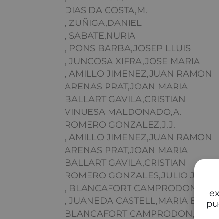
DIAS DA COSTA,M.
, ZUÑIGA,DANIEL
, SABATE,NURIA
, PONS BARBA,JOSEP LLUIS
, JUNCOSA XIFRA,JOSE MARIA
, AMILLO JIMENEZ,JUAN RAMON
ARENAS PRAT,JOAN MARIA
BALLART GAVILA,CRISTIAN
VINUESA MALDONADO,A.
ROMERO GONZALEZ,J.J.
, AMILLO JIMENEZ,JUAN RAMON
ARENAS PRAT,JOAN MARIA
BALLART GAVILA,CRISTIAN
ROMERO GONZALES,JULIO JOSE
, BLANCAFORT CAMPRODON,J.MA
ex
, JUANEDA CASTELL,MARIA BEG
pu
BLANCAFORT CAMPRODON,J.MA