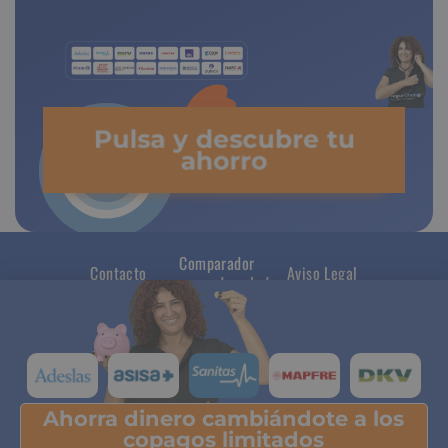
Pulsa y descubre tu
ahorro
Comparador
Contacto
Aviso Legal
seguros de salud
Ahorra dinero cambiándote a los
Pulsa y descubre tu ahorro
copagos limitados