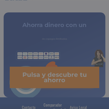
Ahorra dinero con un
seguro médico
de copagos limitados
Pulsa y descubre tu
ahorro
Comparador
Contacto
Aviso Legal