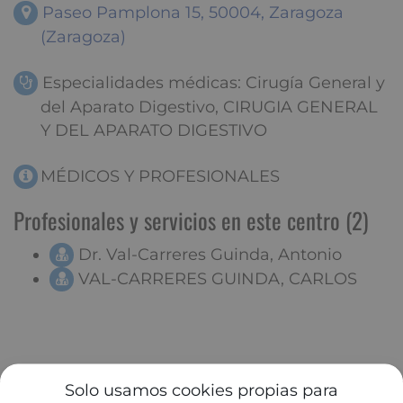
Paseo Pamplona 15, 50004, Zaragoza
(Zaragoza)
Especialidades médicas: Cirugía General y
del Aparato Digestivo, CIRUGIA GENERAL
Y DEL APARATO DIGESTIVO
MÉDICOS Y PROFESIONALES
Profesionales y servicios en este centro (2)
Dr. Val-Carreres Guinda, Antonio
VAL-CARRERES GUINDA, CARLOS
Solo usamos cookies propias para