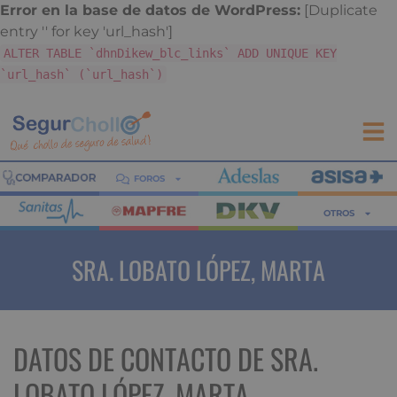
Error en la base de datos de WordPress:
[Duplicate
entry '' for key 'url_hash']
ALTER TABLE `dhnDikew_blc_links` ADD UNIQUE KEY
`url_hash` (`url_hash`)
FOROS
OTROS
SRA. LOBATO LÓPEZ, MARTA
DATOS DE CONTACTO DE SRA.
LOBATO LÓPEZ, MARTA