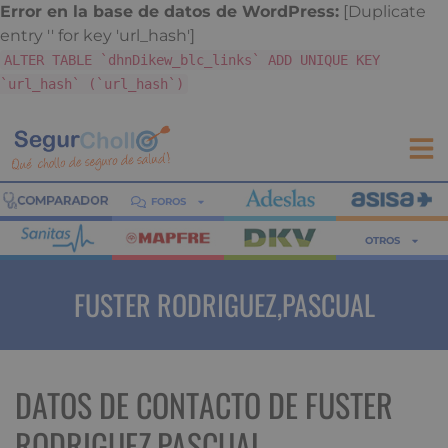
Error en la base de datos de WordPress:
[Duplicate
entry '' for key 'url_hash']
ALTER TABLE `dhnDikew_blc_links` ADD UNIQUE KEY
`url_hash` (`url_hash`)
FOROS
OTROS
FUSTER RODRIGUEZ,PASCUAL
DATOS DE CONTACTO DE FUSTER
RODRIGUEZ,PASCUAL