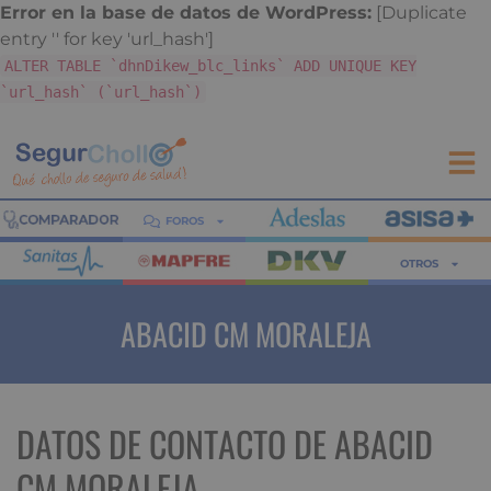
Error en la base de datos de WordPress:
[Duplicate
entry '' for key 'url_hash']
ALTER TABLE `dhnDikew_blc_links` ADD UNIQUE KEY
`url_hash` (`url_hash`)
FOROS
OTROS
ABACID CM MORALEJA
DATOS DE CONTACTO DE ABACID
CM MORALEJA