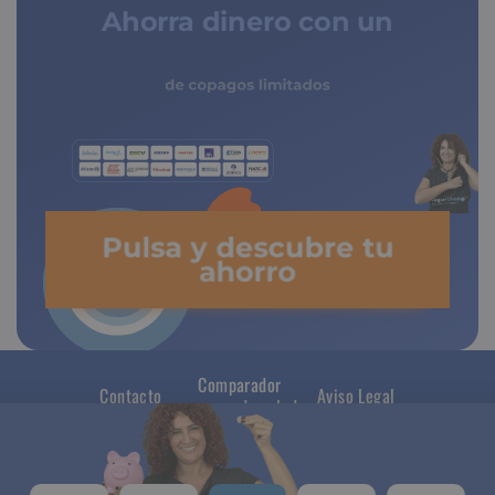
Ahorra dinero con un
seguro médico
de copagos limitados
Pulsa y descubre tu
ahorro
Comparador
Contacto
Aviso Legal
seguros de salud