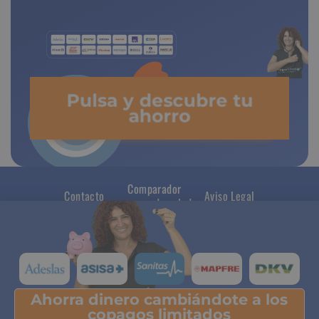
Pulsa y descubre tu
ahorro
Comparador
Contacto
Aviso Legal
seguros de salud
Ahorra dinero cambiándote a los
Pulsa y descubre tu ahorro
copagos limitados