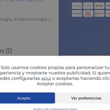
as - Las Palmas (LAS
logía, Endocrinología y
ro (2)
a.
Pu
on
Solo usamos cookies propias para personalizar tu
periencia y mostrarte nuestra publicidad. Si quier
edes configurarlas
aquí
o aceptarlas haciendo clic
Aceptar cookies.
Acepto
Ver preferencias
Política de cookies
Aviso legal