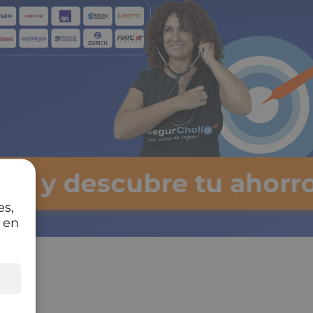
lsa y descubre tu ahorro
es,
 en