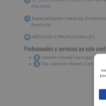
CL Luis Millares, 5 35001 Las Palm
PALMAS)
Especialidades médicas: Endocrino
Nutrición
MÉDICOS Y PROFESIONALES
Profesionales y servicios en este cent
Valerón Martel Concepción, Dr
Dra. Valeron Martel, Concepci
ex
pu