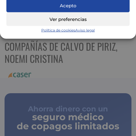
Acepto
Ver preferencias
Ver mapa más grande
Política de cookies
Aviso legal
COMPAÑÍAS DE CALVO DE PIRIZ,
NOEMI CRISTINA
Ahorra dinero con un
seguro médico
de copagos limitados