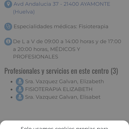
Avd Andalucia 37 - 21400 AYAMONTE
(Huelva)
Especialidades médicas: Fisioterapia
De L a V de 09:00 a 14:00 horas y de 17:00
a 20:00 horas, MÉDICOS Y
PROFESIONALES
Profesionales y servicios en este centro (3)
Sra. Vazquez Galvan, Elizabeth
FISIOTERAPIA ELIZABETH
Sra. Vazquez Galvan, Elisabet
Solo usamos cookies propias para