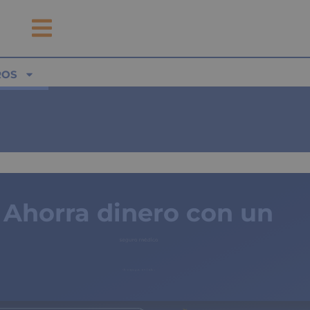
ROS
Ahorra dinero con un
seguro médico
de copagos limitados