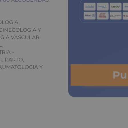
28100 ALCOBENDAS
OLOGIA,
GINECOLOGIA Y
UGIA VASCULAR,
L,
RIA -
L PARTO,
RAUMATOLOGIA Y
P