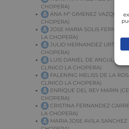
CHOPERA)
ANA Mª GIMENEZ VAZQUEZ (
ex
pu
CHOPERA)
JOSE MARIA SOLIS FERNAND
LA CHOPERA)
JULIO HERNANDEZ URTIAGA 
CHOPERA)
LUIS DANIEL DE ANGULO DE
CLINICO LA CHOPERA)
FALENING MELISS DE LA ROS
CLINICO LA CHOPERA)
ENRIQUE DEL REY MARIN (CE
CHOPERA)
CRISTINA FERNANDEZ CARRE
LA CHOPERA)
MARIA JOSE AVILA SANCHEZ 
CHOPERA)