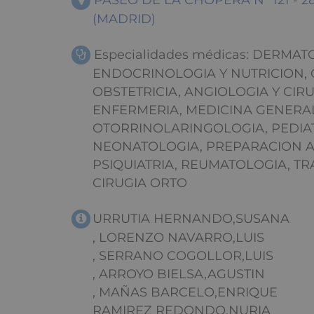
PASEO DE LA CHOPERA Nº 121 - 
(MADRID)
Especialidades médicas: DERMAT
ENDOCRINOLOGIA Y NUTRICION, 
OBSTETRICIA, ANGIOLOGIA Y CIR
ENFERMERIA, MEDICINA GENERA
OTORRINOLARINGOLOGIA, PEDIAT
NEONATOLOGIA, PREPARACION A
PSIQUIATRIA, REUMATOLOGIA, T
CIRUGIA ORTO
URRUTIA HERNANDO,SUSANA
, LORENZO NAVARRO,LUIS
, SERRANO COGOLLOR,LUIS
, ARROYO BIELSA,AGUSTIN
, MAÑAS BARCELO,ENRIQUE
RAMIREZ REDONDO,NURIA