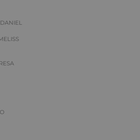
 DANIEL
MELISS
RESA
DO