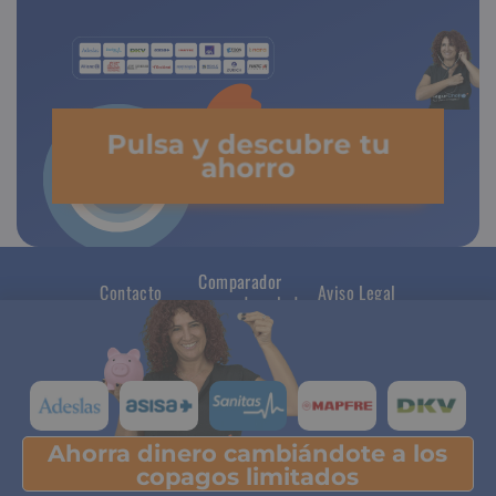
Pulsa y descubre tu
ahorro
Comparador
Contacto
Aviso Legal
seguros de salud
Ahorra dinero cambiándote a los
Pulsa y descubre tu ahorro
copagos limitados