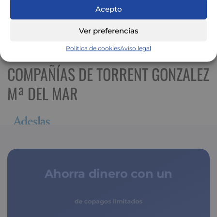
Acepto
Ver preferencias
Ver mapa más grande
Política de cookies
Aviso legal
COMPAÑÍAS DE TORRENT GONZALEZ
Mª DEL MAR
Ahorra dinero con un
seguro médico
de copagos limitados