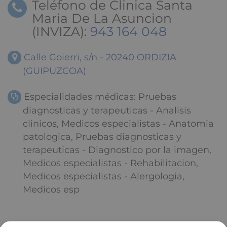
Teléfono de Clinica Santa
Maria De La Asuncion
(INVIZA):
943 164 048
Calle Goierri, s/n - 20240 ORDIZIA
(GUIPUZCOA)
Especialidades médicas: Pruebas
diagnosticas y terapeuticas - Analisis
clinicos, Medicos especialistas - Anatomia
patologica, Pruebas diagnosticas y
terapeuticas - Diagnostico por la imagen,
Medicos especialistas - Rehabilitacion,
Medicos especialistas - Alergologia,
Medicos esp