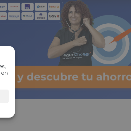
es,
 en
lsa y descubre tu ahorro