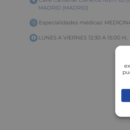
Calle Cardenal Cisneros Num. 65 (
MADRID (MADRID)
Especialidades médicas: MEDICIN
LUNES A VIERNES 12:30 A 15:00 H,
ex
pu