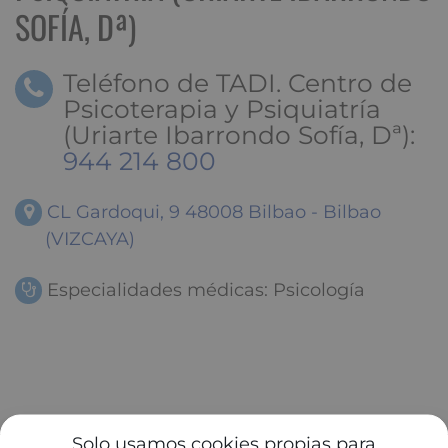
SOFÍA, Dª)
Teléfono de TADI. Centro de
Psicoterapia y Psiquiatría
(Uriarte Ibarrondo Sofía, Dª):
944 214 800
CL Gardoqui, 9 48008 Bilbao - Bilbao
(VIZCAYA)
Especialidades médicas: Psicología
Solo usamos cookies propias para