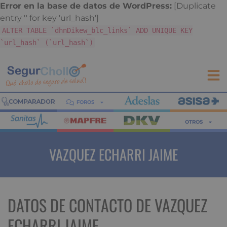
Error en la base de datos de WordPress:
[Duplicate
entry '' for key 'url_hash']
ALTER TABLE `dhnDikew_blc_links` ADD UNIQUE KEY
`url_hash` (`url_hash`)
FOROS
OTROS
VAZQUEZ ECHARRI JAIME
DATOS DE CONTACTO DE VAZQUEZ
ECHARRI JAIME