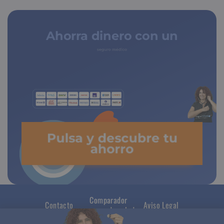
Ahorra dinero con un
seguro médico
Pulsa y descubre tu
ahorro
Comparador
Contacto
Aviso Legal
seguros de salud