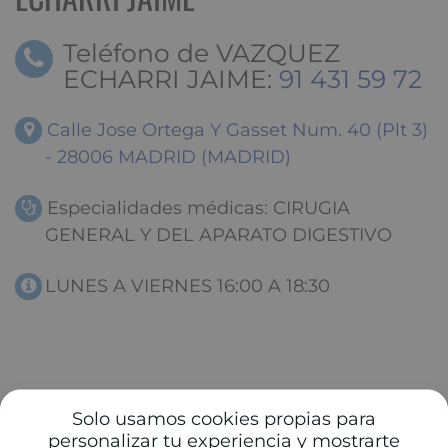
Teléfono de VAZQUEZ
ECHARRI JAIME:
91 431 59 72
Calle Jose Ortega Y Gasset Num. 40 (Plt 3)
- 28006 MADRID (MADRID)
Especialidades médicas: CIRUGIA
GENERAL Y DEL APARATO DIGESTIVO
LUNES A VIERNES 16:00 A 18:30
Solo usamos cookies propias para
personalizar tu experiencia y mostrarte