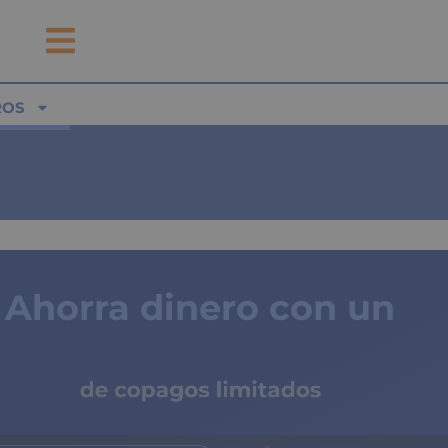
ROS
Ahorra dinero con un
seguro médico
de copagos limitados