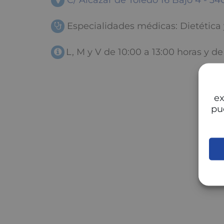
C/ Alcazar de Toledo 16 Bajo 4 - 3
Especialidades médicas: Dietética 
L, M y V de 10:00 a 13:00 horas y de
ex
pu