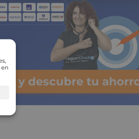
es,
 en
lsa y descubre tu ahorr