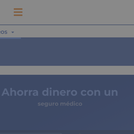
ROS
Ahorra dinero con un
seguro médico
de copagos limitados