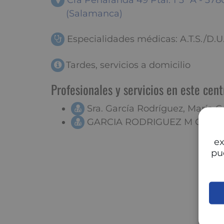
Cra Peñaranda 49 Ptal: 1 3º A - 
(Salamanca)
Especialidades médicas: A.T.S./D.
Tardes, servicios a domicilio
Profesionales y servicios en este cent
Sra. García Rodríguez, María C
GARCIA RODRIGUEZ M CELS
ex
pu