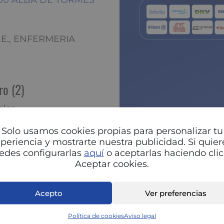
37800 ALBA DE TORMES
U.E., ENFERMERIA
ro (2)
elsa
A
P
Solo usamos cookies propias para personalizar tu
periencia y mostrarte nuestra publicidad. Si quier
edes configurarlas
aquí
o aceptarlas haciendo clic
Aceptar cookies.
Acepto
Ver preferencias
Política de cookies
Aviso legal