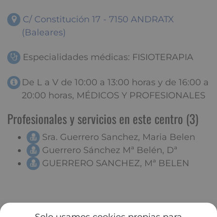
C/ Constitución 17 - 7150 ANDRATX
(Baleares)
Especialidades médicas: FISIOTERAPIA
De L a V de 10:00 a 13:00 horas y de 16:00 a
20:00 horas, MÉDICOS Y PROFESIONALES
Profesionales y servicios en este centro (3)
Sra. Guerrero Sanchez, Maria Belen
Guerrero Sánchez Mª Belén, Dª
GUERRERO SANCHEZ, Mª BELEN
Solo usamos cookies propias para