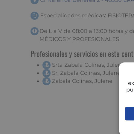
C/ Nafarroa Beherea 2 - 48950 ER
Especialidades médicas: FISIOTER
De L a V de 08:00 a 13:00 horas y d
MÉDICOS Y PROFESIONALES
Profesionales y servicios en este cent
Srta Zabala Colinas, Julene
Sr. Zabala Colinas, Julene
Zabala Colinas, Julene
ex
pu