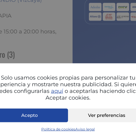
ANDIO (Vizcaya)
APIA
e 15:00 a 20:00 horas,
ro (3)
P
Solo usamos cookies propias para personalizar tu
periencia y mostrarte nuestra publicidad. Si quier
edes configurarlas
aquí
o aceptarlas haciendo clic
Aceptar cookies.
Acepto
Ver preferencias
Política de cookies
Aviso legal