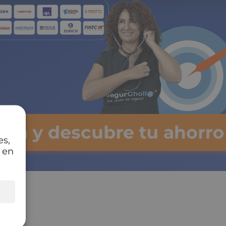
ulsa y descubre tu ahorro
es,
 en