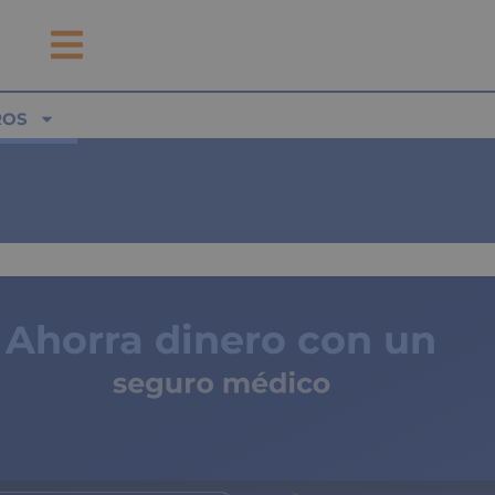
ROS
Ahorra dinero con un
seguro médico
de copagos limitados