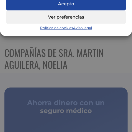
Acepto
Ver preferencias
Política de cookies
Aviso legal
Ver mapa más grande
COMPAÑÍAS DE SRA. MARTIN
AGUILERA, NOELIA
Ahorra dinero con un
seguro médico
de copagos limitados