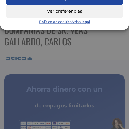
Ver mapa más grande
Ver preferencias
Política de cookies
Aviso legal
COMPAÑÍAS DE SR. VEAS
GALLARDO, CARLOS
Ahorra dinero con un
de copagos limitados