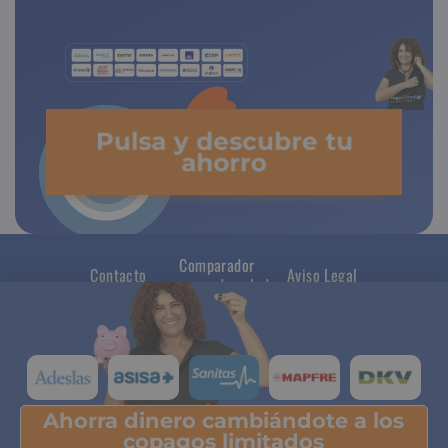
Pulsa y descubre tu
ahorro
Comparador
Contacto
Aviso Legal
seguros de salud
Ahorra dinero cambiándote a los
Pulsa y descubre tu ahorro
copagos limitados