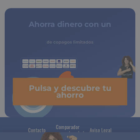
Ahorra dinero con un
seguro médico
de copagos limitados
Pulsa y descubre tu
ahorro
Comparador
Contacto
Aviso Legal
seguros de salud