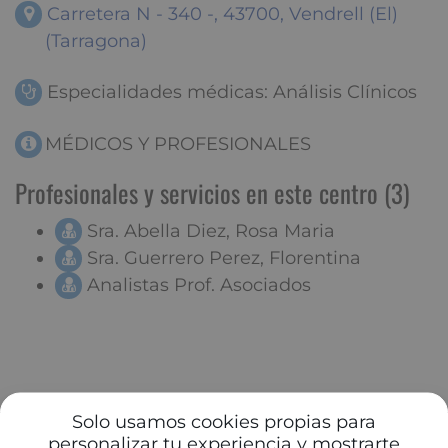
Carretera N - 340 -, 43700, Vendrell (El)
(Tarragona)
Especialidades médicas: Análisis Clínicos
MÉDICOS Y PROFESIONALES
Profesionales y servicios en este centro (3)
Sra. Abella Diez, Rosa Maria
Sra. Guerrero Perez, Florentina
Analistas Prof. Asociados
Solo usamos cookies propias para
personalizar tu experiencia y mostrarte