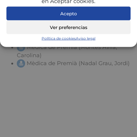
en Aceptar cookies.
Mèdica de Premià (De los Ríos
Acepto
Rodríguez, Luis A.)
Mèdica de Premià (Abougeib, Fawaz)
Ver preferencias
Mèdica de Premià (Morales Prieto,
Raúl)
Política de cookies
Aviso legal
Mèdica de Premià (Montes Ávila,
Carolina)
Mèdica de Premià (Nadal Grau, Jordi)