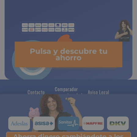
de copagos limitados
Pulsa y descubre tu
ahorro
Comparador
Contacto
Aviso Legal
seguros de salud
Ahorra dinero cambiándote a los