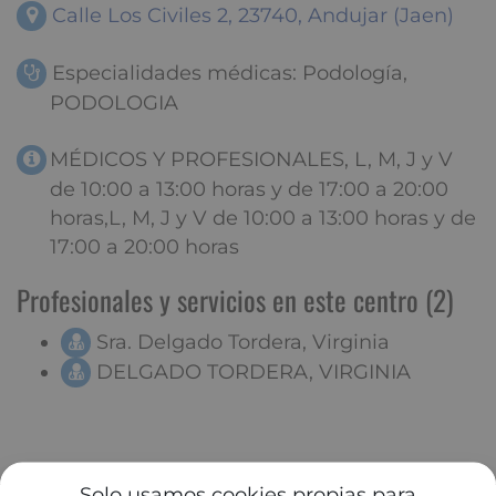
Calle Los Civiles 2, 23740, Andujar (Jaen)
Especialidades médicas: Podología,
PODOLOGIA
MÉDICOS Y PROFESIONALES, L, M, J y V
de 10:00 a 13:00 horas y de 17:00 a 20:00
horas,L, M, J y V de 10:00 a 13:00 horas y de
17:00 a 20:00 horas
Profesionales y servicios en este centro (2)
Sra. Delgado Tordera, Virginia
DELGADO TORDERA, VIRGINIA
Solo usamos cookies propias para