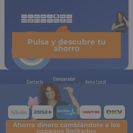
Pulsa y descubre tu
ahorro
Comparador
Contacto
Aviso Legal
seguros de salud
Ahorra dinero cambiándote a los
Pulsa y descubre tu ahorro
copagos limitados