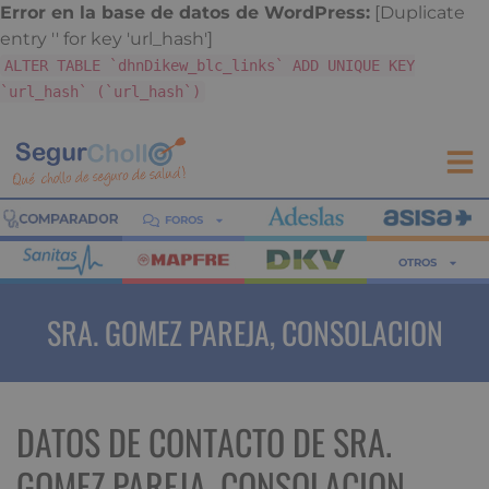
Error en la base de datos de WordPress:
[Duplicate
entry '' for key 'url_hash']
ALTER TABLE `dhnDikew_blc_links` ADD UNIQUE KEY
`url_hash` (`url_hash`)
FOROS
OTROS
SRA. GOMEZ PAREJA, CONSOLACION
DATOS DE CONTACTO DE SRA.
GOMEZ PAREJA, CONSOLACION