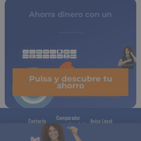
Ahorra dinero con un
seguro médico
de copagos limitados
Pulsa y descubre tu
ahorro
Comparador
Contacto
Aviso Legal
seguros de salud