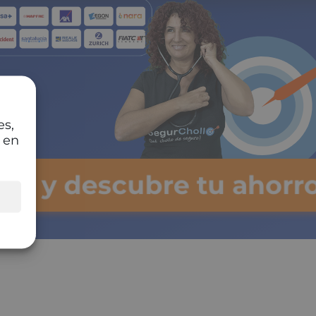
es,
 en
lsa y descubre tu ahorr