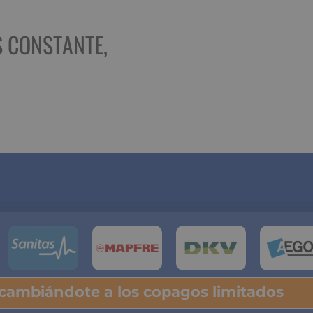
S CONSTANTE,
 cambiándote a los copagos limitados
lsa y descubre tu ahorro