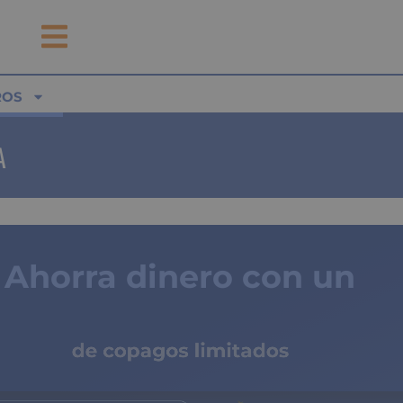
ROS
A
Ahorra dinero con un
seguro médico
de copagos limitados