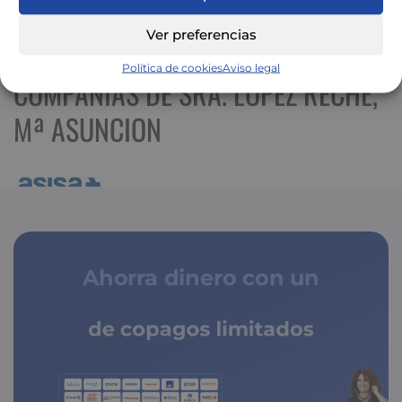
Ver mapa más grande
Ver preferencias
Política de cookies
Aviso legal
COMPAÑÍAS DE SRA. LOPEZ RECHE,
Mª ASUNCION
Ahorra dinero con un
de copagos limitados