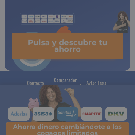
Pulsa y descubre tu
ahorro
Comparador
Contacto
Aviso Legal
seguros de salud
Ahorra dinero cambiándote a los
Pulsa y descubre tu ahorro
copagos limitados