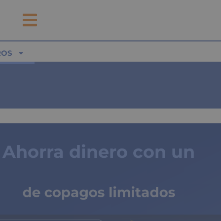
ROS
Ahorra dinero con un
seguro médico
de copagos limitados