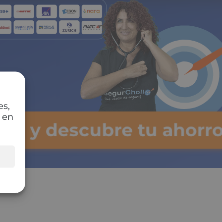
es,
 en
lsa y descubre tu ahorr