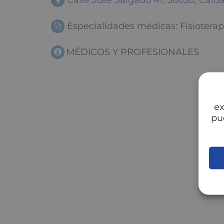
Calle José Salgado 41, 36650, Cald
Especialidades médicas: Fisioterap
MÉDICOS Y PROFESIONALES
ex
pu