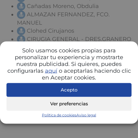
Cañadas Moreno, Obdulia
ALMAZAN FERNANDEZ, FCO.
MANUEL
Clohed Cirujanos
CIRUGIA GENERAL - DRES.GRANERO
Y GARCIA
Solo usamos cookies propias para
personalizar tu experiencia y mostrarte
nuestra publicidad. Si quieres, puedes
configurarlas
aquí
o aceptarlas haciendo clic
en Aceptar cookies.
Acepto
Ver preferencias
Política de cookies
Aviso legal