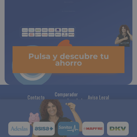
seguro médico
Pulsa y descubre tu
ahorro
Comparador
Contacto
Aviso Legal
seguros de salud