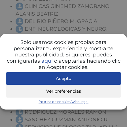
CLINICAS GINEMED ZAMORANO
ALANIS BEATRIZ
DEL RIO PIÑERO M. GRACIA
ENF. NEUROLOGICAS Y NEURO.
ENDOVASCULAR
Solo usamos cookies propias para
ENF. NEUROLOGICAS Y NEURO.
personalizar tu experiencia y mostrarte
ENDOVASCULAR KAEN ARIEL MATIAS
nuestra publicidad. Si quieres, puedes
HERNAEZ VELA BEATRIZ
configurarlas
aquí
o aceptarlas haciendo clic
HOSPITAL NISA ALJARAFE
en Aceptar cookies.
HOSPITAL NISA ALJARAFE INSTITUTO
Acepto
ANDALUZ DE PEDIATRIA S. L.
HOSPITAL NISA ALJARAFE MARTIN
Ver preferencias
BAEZ ISABEL MARIA
Política de cookies
Aviso legal
LOPEZ MARTINEZ JOSE Mº
RODRIGUEZ MORALES RAMON
SANCHEZ GUZMAN ANTONIO R