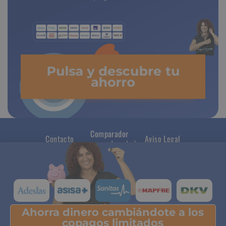
Pulsa y descubre tu
ahorro
Comparador
Contacto
Aviso Legal
seguros de salud
Ahorra dinero cambiándote a los
Pulsa y descubre tu ahorro
copagos limitados