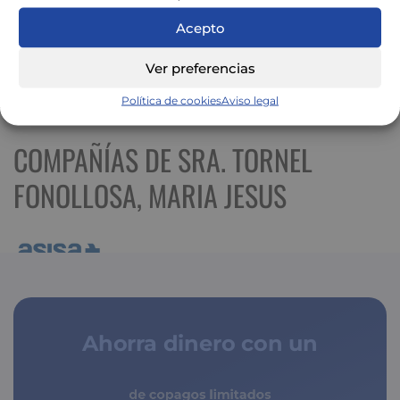
Acepto
Ver preferencias
Ver mapa más grande
Política de cookies
Aviso legal
COMPAÑÍAS DE SRA. TORNEL
FONOLLOSA, MARIA JESUS
Ahorra dinero con un
de copagos limitados