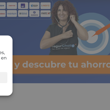
es,
 en
lsa y descubre tu ahorr