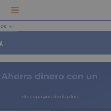
ROS
A
Ahorra dinero con un
seguro médico
de copagos limitados