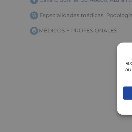
Calle O'donnell 36, 46600, Alzira (V
Especialidades médicas: Podologí
MÉDICOS Y PROFESIONALES
ex
pu