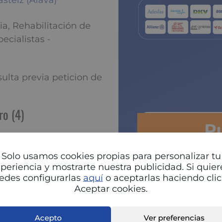
asteiz (Alava)
ia, Rehabilitación de
pecialistas -
ta previa peticion de
ro (4)
P
Solo usamos cookies propias para personalizar tu
periencia y mostrarte nuestra publicidad. Si quier
edes configurarlas
aquí
o aceptarlas haciendo clic
Aceptar cookies.
Acepto
Ver preferencias