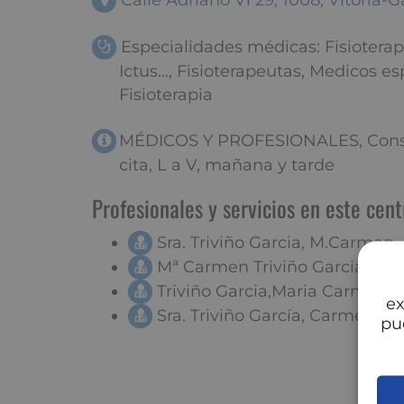
Calle Adriano Vi 29, 1008, Vitoria-G
Especialidades médicas: Fisioterap
Ictus..., Fisioterapeutas, Medicos es
Fisioterapia
MÉDICOS Y PROFESIONALES, Consul
cita, L a V, mañana y tarde
Profesionales y servicios en este cent
Sra. Triviño Garcia, M.Carmen
Mª Carmen Triviño Garcia
Triviño Garcia,Maria Carmen
ex
Sra. Triviño García, Carmen
pu