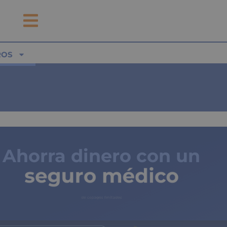
ROS
Ahorra dinero con un
seguro médico
de copagos limitados