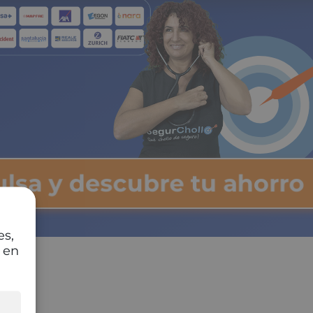
ulsa y descubre tu ahorro
es,
 en