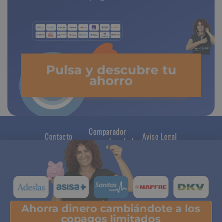
Pulsa y descubre tu
ahorro
Comparador
Contacto
Aviso Legal
seguros de salud
Ahorra dinero cambiándote a los
Pulsa y descubre tu ahorro
copagos limitados