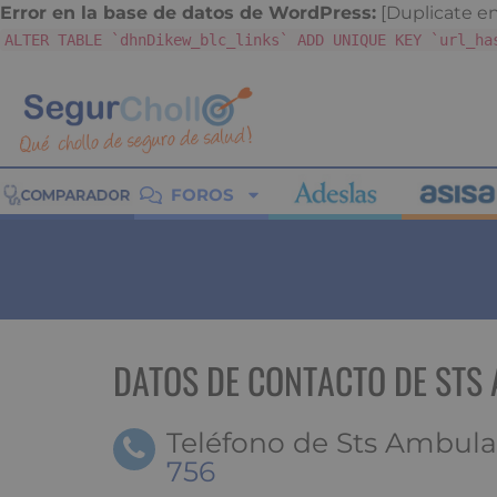
Error en la base de datos de WordPress:
[Duplicate ent
ALTER TABLE `dhnDikew_blc_links` ADD UNIQUE KEY `url_ha
FOROS
DATOS DE CONTACTO DE STS
Teléfono de Sts Ambula
756