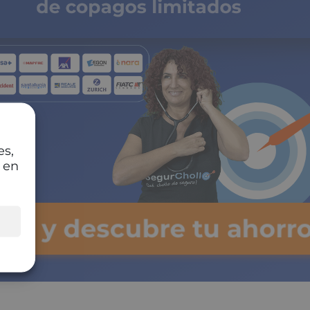
de copagos limitados
es,
 en
lsa y descubre tu ahorr