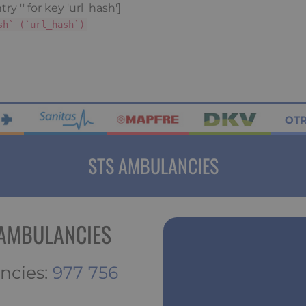
ry '' for key 'url_hash']
sh` (`url_hash`)
OT
STS AMBULANCIES
 AMBULANCIES
ncies:
977 756