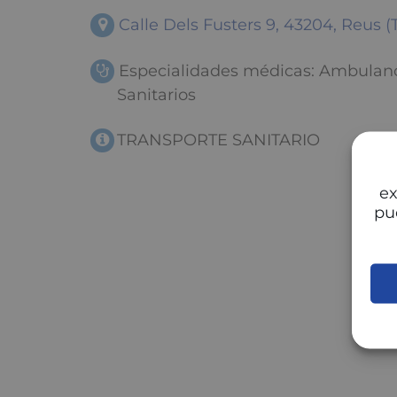
Calle Dels Fusters 9, 43204, Reus (
Especialidades médicas: Ambulanci
Sanitarios
TRANSPORTE SANITARIO
ex
pu