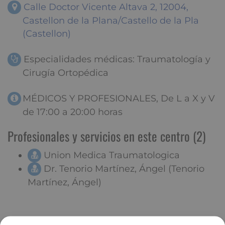
Calle Doctor Vicente Altava 2, 12004,
Castellon de la Plana/Castello de la Pla
(Castellon)
Especialidades médicas: Traumatología y
Cirugía Ortopédica
MÉDICOS Y PROFESIONALES, De L a X y V
de 17:00 a 20:00 horas
Profesionales y servicios en este centro (2)
Union Medica Traumatologica
Dr. Tenorio Martínez, Ángel (Tenorio
Martínez, Ángel)