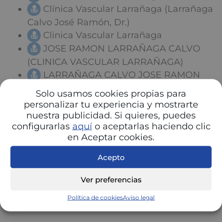
Clínica Vascular Larrañaga (Larrañaga
Calvo José Ramón, Dr.)
Clinica Vascular Larrañaga
JOSE RAMON LARRAÑAGA CALVO
(CLINICA VASCULAR LARRAÑAGA)
LARRAÑAGA CALVO JOSE RAMON
Clínica Vascular Larrañaga, S.L.
Solo usamos cookies propias para
(Larrañaga Calvo, José Ramón)
personalizar tu experiencia y mostrarte
nuestra publicidad. Si quieres, puedes
configurarlas
aquí
o aceptarlas haciendo clic
en Aceptar cookies.
Acepto
Ver preferencias
Política de cookies
Aviso legal