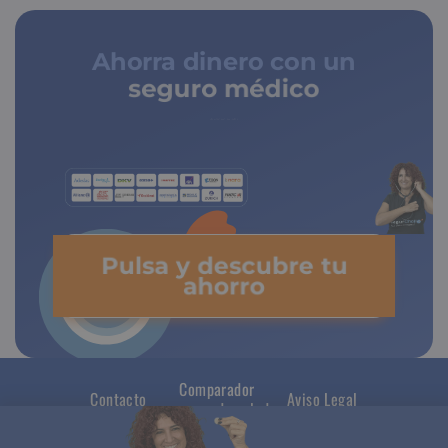
Ahorra dinero con un
seguro médico
de copagos limitados
Pulsa y descubre tu
ahorro
Comparador
Contacto
Aviso Legal
seguros de salud