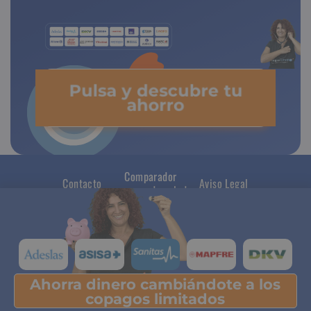
Pulsa y descubre tu
ahorro
Comparador
Contacto
Aviso Legal
seguros de salud
Ahorra dinero cambiándote a los
Pulsa y descubre tu ahorro
copagos limitados