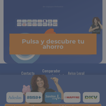
de copagos limitados
Pulsa y descubre tu
ahorro
Comparador
Contacto
Aviso Legal
seguros de salud