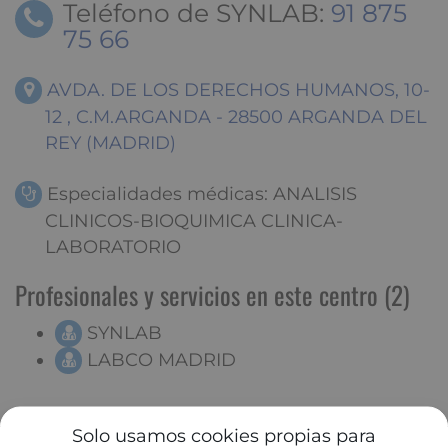
Teléfono de SYNLAB:
91 875
75 66
AVDA. DE LOS DERECHOS HUMANOS, 10-
12 , C.M.ARGANDA - 28500 ARGANDA DEL
REY (MADRID)
Especialidades médicas: ANALISIS
CLINICOS-BIOQUIMICA CLINICA-
LABORATORIO
Profesionales y servicios en este centro (2)
SYNLAB
LABCO MADRID
Solo usamos cookies propias para