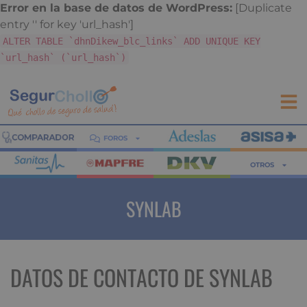
Error en la base de datos de WordPress:
[Duplicate
entry '' for key 'url_hash']
ALTER TABLE `dhnDikew_blc_links` ADD UNIQUE KEY
`url_hash` (`url_hash`)
FOROS
OTROS
SYNLAB
DATOS DE CONTACTO DE SYNLAB