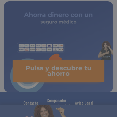
Ahorra dinero con un
seguro médico
de copagos limitados
Pulsa y descubre tu
ahorro
Comparador
Contacto
Aviso Legal
seguros de salud