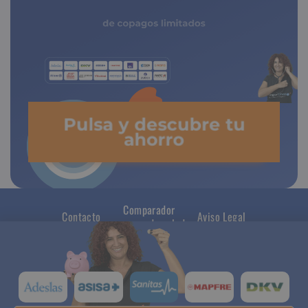
seguro médico
de copagos limitados
Pulsa y descubre tu
ahorro
Comparador
Contacto
Aviso Legal
seguros de salud